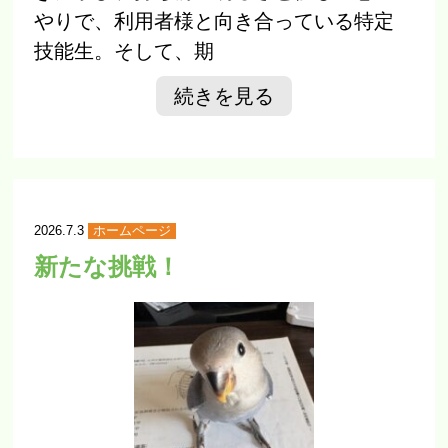
やりで、利用者様と向き合っている特定
こもれびクリニック
技能生。そして、期
かえでクリニック
続きを見る
診療内容
初めての方へ
内科について
2026.7.3
ホームページ
整形外科について
新たな挑戦！
予防接種について
プラセンタ療法
高濃度ビタミンC
ガン治療について
認知症治療について