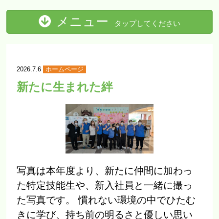
メニュー
タップしてください
ホーム
2026.7.6
ホームページ
ご挨拶
新たに生まれた絆
善心会ご挨拶
理事長紹介
善心会について
理念・グループ概要
写真は本年度より、新たに仲間に加わっ
グループ一覧
た特定技能生や、新入社員と一緒に撮っ
善心会クリニック
た写真です。 慣れない環境の中でひたむ
Kクリニック熊谷
きに学び、持ち前の明るさと優しい思い