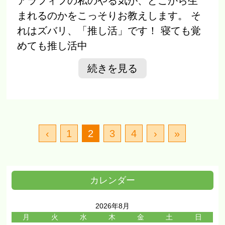
アラフィフの私のやる気が、どこから生
まれるのかをこっそりお教えします。 そ
れはズバリ、「推し活」です！ 寝ても覚
めても推し活中
続きを見る
‹
1
2
3
4
›
»
カレンダー
2026年8月
月
火
水
木
金
土
日