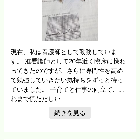
健康診断
居宅支援
訪問診療・訪問看護
訪問介護
現在、私は看護師として勤務していま
す。 准看護師として20年近く臨床に携わ
医療法人善心会グループ
ってきたのですが、さらに専門性を高め
現在の募集はこちら
て勉強していきたい気持ちをずっと持っ
訪問診療・訪問看護ご希望の方
ていました。 子育てと仕事の両立で、こ
れまで慌ただしい
スタッフブログ
ほのぼの荘
続きを見る
医療法人社団 六扇会
西新井江北クリニック