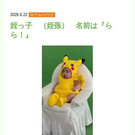
善心会グループ公式インスタグラム
2026.6.22
ホームページ
善心会グループ公式Twitter
姪っ子 （姪孫） 名前は『ら
ら！』
資格取得サポートします
アスモプラス
協力医療機関【準備中】